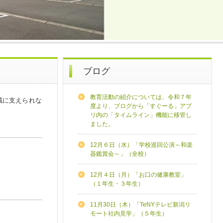
ブログ
教育活動の紹介については、令和７年
域に支えられな
度より、ブログから「すぐーる」アプ
リ内の「タイムライン」機能に移管し
ました。
12月６日（水）「学校巡回公演～和楽
器鑑賞会～」（全校）
12月４日（月）「お口の健康教室」
（１年生・３年生）
11月30日（木）「TeNYテレビ新潟リ
モート社内見学」（５年生）