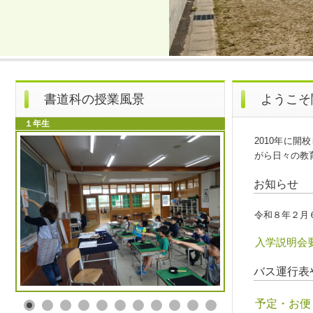
書道科の授業風景
ようこそ
１年生
2010年に
がら日々の教
お知らせ
令和８年２月
入学説明会
バス運行表
予定・お便