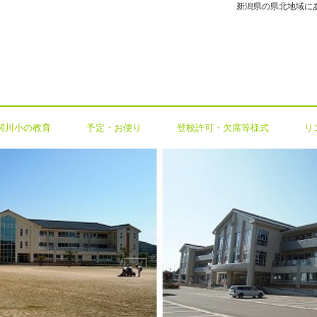
新潟県の県北地域に
関川小の教育
予定・お便り
登校許可・欠席等様式
リ